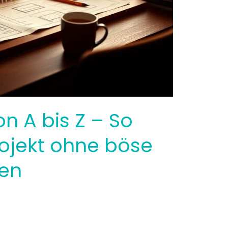
n A bis Z – So
rojekt ohne böse
en