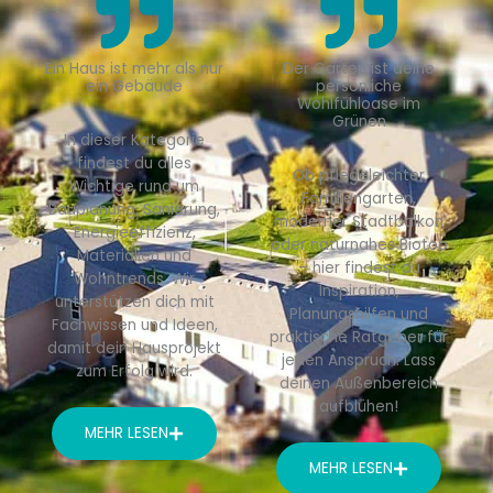
Ein Haus ist mehr als nur
Der Garten ist deine
ein Gebäude
persönliche
Wohlfühloase im
Grünen
In dieser Kategorie
findest du alles
Ob pflegeleichter
Wichtige rund um
Familiengarten,
Bauplanung, Sanierung,
moderner Stadtbalkon
Energieeffizienz,
oder naturnahes Biotop
Materialien und
– hier findest du
Wohntrends. Wir
Inspiration,
unterstützen dich mit
Planungshilfen und
Fachwissen und Ideen,
praktische Ratgeber für
damit dein Hausprojekt
jeden Anspruch. Lass
zum Erfolg wird.
deinen Außenbereich
aufblühen!
MEHR LESEN
MEHR LESEN