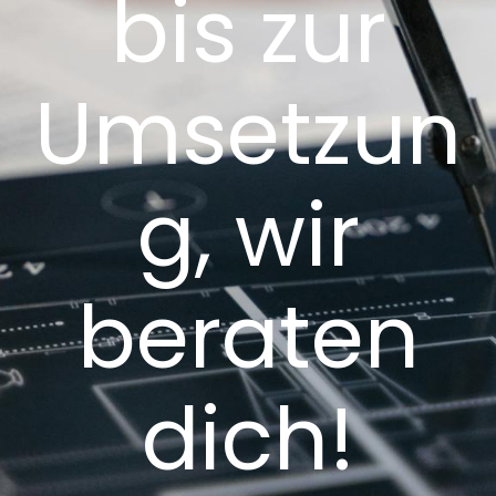
bis zur
Umsetzun
g, wir
beraten
dich!