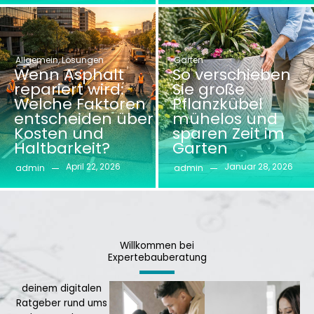
Allgemein
,
Lösungen
Garten
Wenn Asphalt
So verschieben
repariert wird:
Sie große
Welche Faktoren
Pflanzkübel
entscheiden über
mühelos und
Kosten und
sparen Zeit im
Haltbarkeit?
Garten
April 22, 2026
Januar 28, 2026
admin
admin
Willkommen bei
Expertebauberatung
deinem digitalen
Ratgeber rund ums