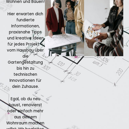
Wohnen und Bauen!
Hier erwarten dich
fundierte
Informationen,
praxisnahe Tipps
und kreative Ideen
für jedes Projekt –
vom Hausbau über
die
Gartengestaltung
bis hin zu
technischen
Innovationen für
dein Zuhause.
Egal, ob du neu
baust, renovierst
oder einfach mehr
aus deinem
Wohnraum machen