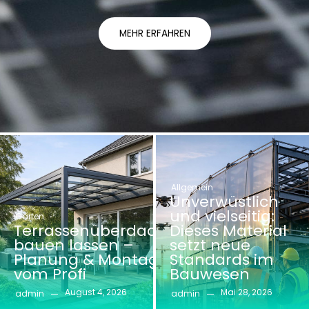
MEHR ERFAHREN
Allgemein
Unverwüstlich
und vielseitig:
Garten
Terrassenüberdachung
Dieses Material
bauen lassen –
setzt neue
Planung & Montage
Standards im
vom Profi
Bauwesen
August 4, 2026
Mai 28, 2026
admin
admin