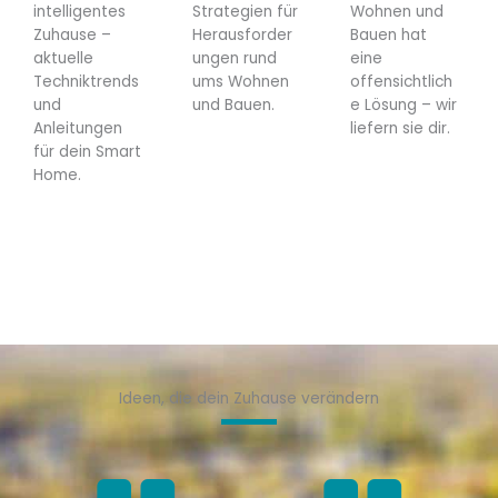
intelligentes
Strategien für
Wohnen und
Zuhause –
Herausforder
Bauen hat
aktuelle
ungen rund
eine
Techniktrends
ums Wohnen
offensichtlich
und
und Bauen.
e Lösung – wir
Anleitungen
liefern sie dir.
für dein Smart
Home.
Ideen, die dein Zuhause verändern